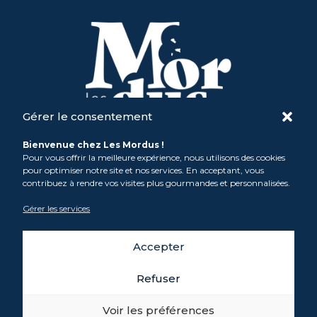
Gérer le consentement
Bienvenue chez Les Mordus !
SARL M Comme Madeleine
Pour vous offrir la meilleure expérience, nous utilisons des cookies
contact@atelier-mordus.fr
pour optimiser notre site et nos services. En acceptant, vous
Mat: 06 81 93 21 12 /
Max: 06 49 46 99 84
contribuez à rendre vos visites plus gourmandes et personnalisées.
Mentions légales &
Politique de confidentialité
Gérer les services
Photos du site non contractuelles
Accepter
Suivez-nous sur nos réseaux
Refuser



Voir les préférences