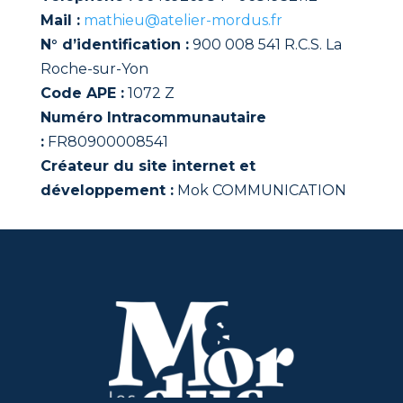
Mail :
mathieu@atelier-mordus.fr
N° d’identification :
900 008 541 R.C.S. La
Roche-sur-Yon
Code APE :
1072 Z
Numéro Intracommunautaire
:
FR80900008541
Créateur du site internet et
développement :
Mok COMMUNICATION