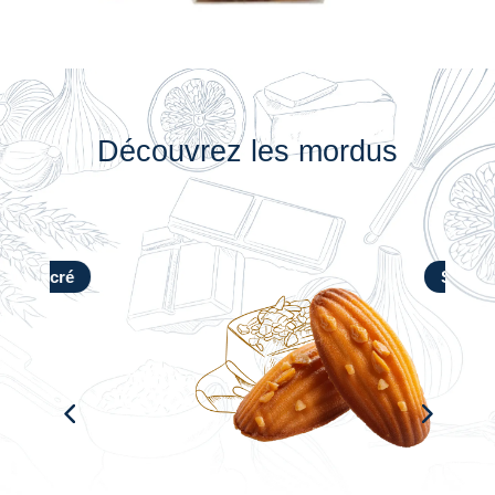
Découvrez les mordus
ré
Sucré